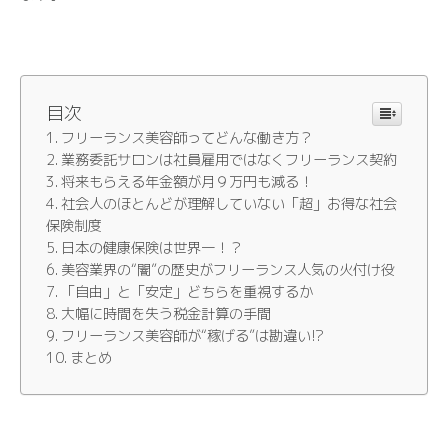
目次
フリーランス美容師ってどんな働き方？
業務委託サロンは社員雇用ではなくフリーランス契約
将来もらえる年金額が月９万円も減る！
社会人のほとんどが理解していない「超」お得な社会
保険制度
日本の健康保険は世界一！？
美容業界の“闇”の歴史がフリーランス人気の火付け役
「自由」と「安定」どちらを重視するか
大幅に時間を失う税金計算の手間
フリーランス美容師が“稼げる”は勘違い!?
まとめ