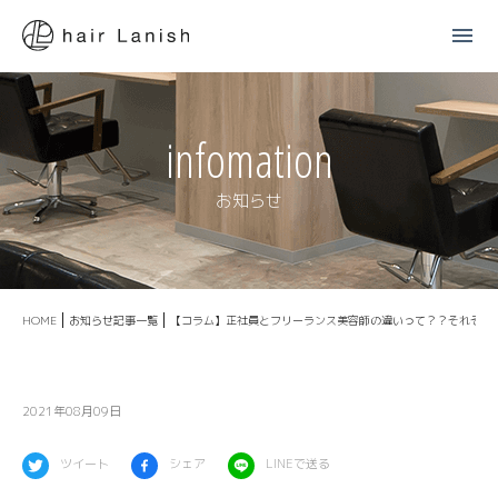
menu
infomation
お知らせ
HOME
お知らせ記事一覧
【コラム】正社員とフリーランス美容師の違いって？？それぞれの
2021年08月09日
ツイート
シェア
LINEで送る